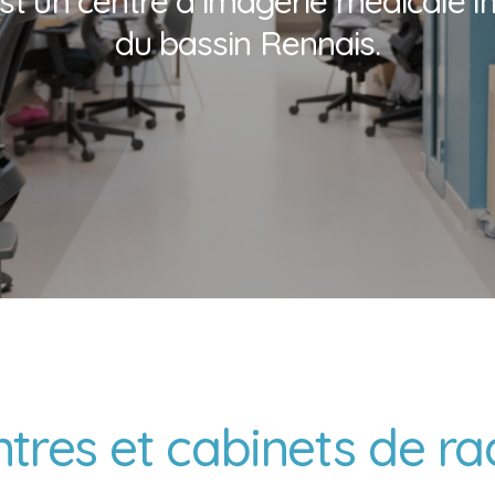
t un centre d’imagerie médicale im
du bassin Rennais.
ntres
et
cabinets
de
ra