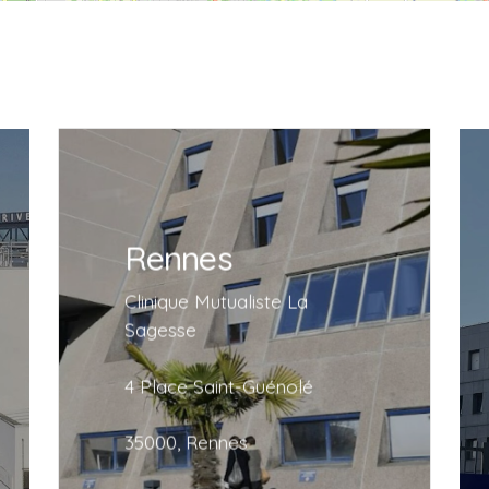
Rennes
Rennes
Clinique Mutualiste La
Sagesse
Clinique Mutualiste La
4 Place Saint-Guénolé
Sagesse
35000, Rennes
4 Place Saint-Guénolé
35000, Rennes
En savoir plus