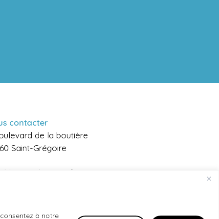
s contacter
oulevard de la boutière
60 Saint-Grégoire
.irldr@cim-laennec.fr
s consentez à notre