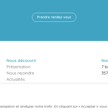
Prendre rendez-vous
Nous découvrir
Nou
Présentation
7 b
Nous rejoindre
357
Actualités
gie
Infos pratiques
 La Confection
vigation et analyser notre trafic. En cliquant sur « Accepter », vou