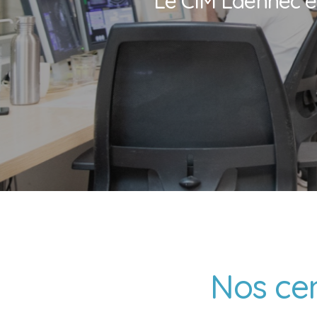
Le CIM Laënnec es
Nos
ce