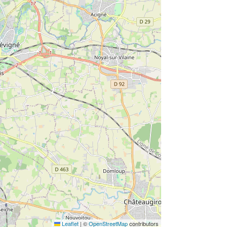
Leaflet
|
©
OpenStreetMap
contributors