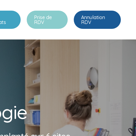
Prise de
Annulation
ats
RDV
RDV
o
g
i
e