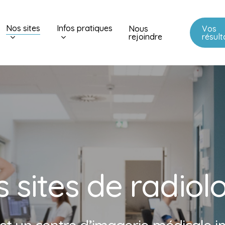
Nos sites
Infos pratiques
Nous
Vos
rejoindre
résult
s
s
i
t
e
s
d
e
r
a
d
i
o
l