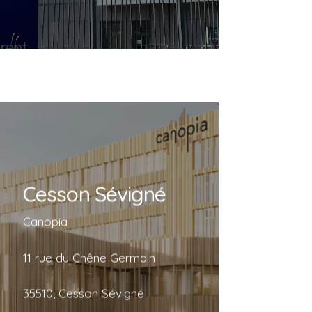
Cesson Sévigné
Cesson Sévigné
Canopia
Canopia
11 rue du Chêne Germain
35510, Cesson Sévigné
11 rue du Chêne Germain
35510, Cesson Sévigné
En savoir plus