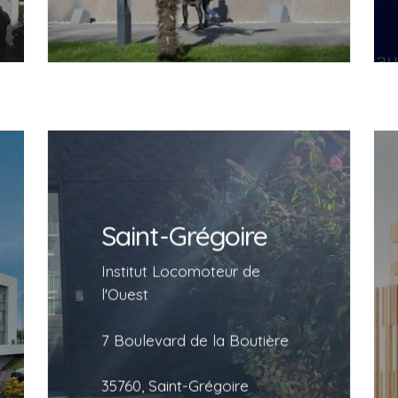
Saint-Grégoire
Saint-Grégoire
Institut Locomoteur de
l’Ouest
Institut Locomoteur de
7 Boulevard de la Boutière
l'Ouest
35760, Saint-Grégoire
7 Boulevard de la Boutière
35760, Saint-Grégoire