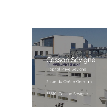
Cesson Sévigné
Cesson Sévigné
Hôpital Privé Sévigné
3, rue du Chêne Germain
Hôpital Privé Sévigné
35510, Cesson Sévigné
3, rue du Chêne Germain
35510, Cesson Sévigné
En savoir plus