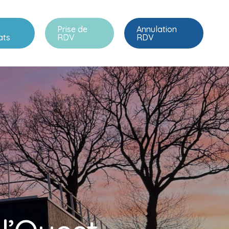
Prise de
Annulation
ats
RDV
RDV