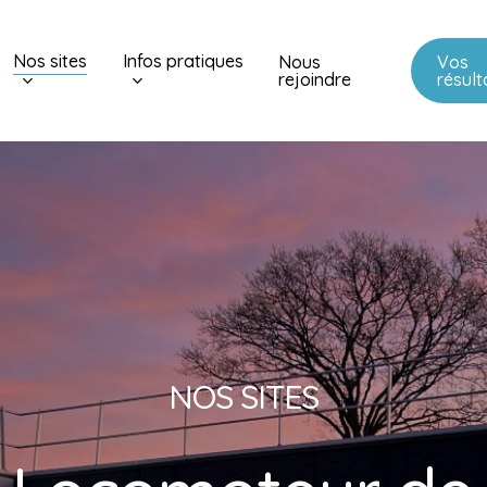
Nos sites
Infos pratiques
Nous
Vos
rejoindre
résult
N
O
S
S
I
T
E
S