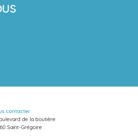
ous
s contacter
oulevard de la boutière
60 Saint-Grégoire