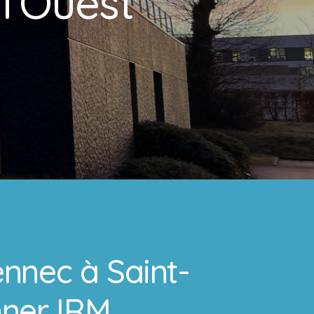
l’Ouest
nnec à Saint-
nner IRM