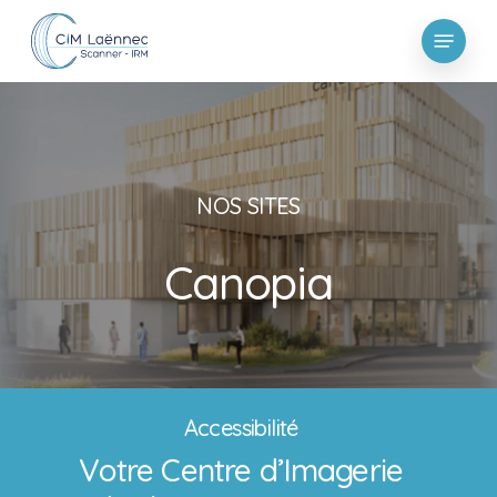
Skip
Menu
to
main
content
N
O
S
S
I
T
E
S
Canopia
Accessibilité
Votre Centre d’Imagerie