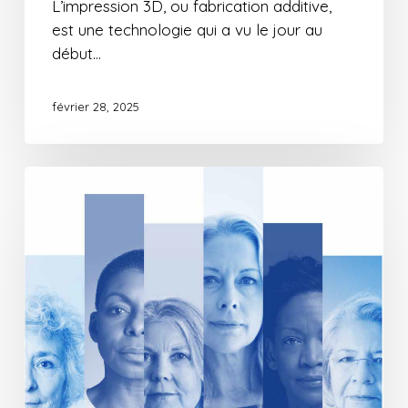
L’impression 3D, ou fabrication additive,
est une technologie qui a vu le jour au
début…
février 28, 2025
Participation
active
du
CIM
Laënnec
dans
l’étude
Cascade