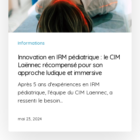
CIM
Laënnec
récompensé
pour
son
Informations
approche
ludique
Innovation en IRM pédiatrique : le CIM
et
Laënnec récompensé pour son
immersive
approche ludique et immersive
Après 5 ans d'expériences en IRM
pédiatrique, l’équipe du CIM Laennec, a
ressenti le besoin…
mai 23, 2024