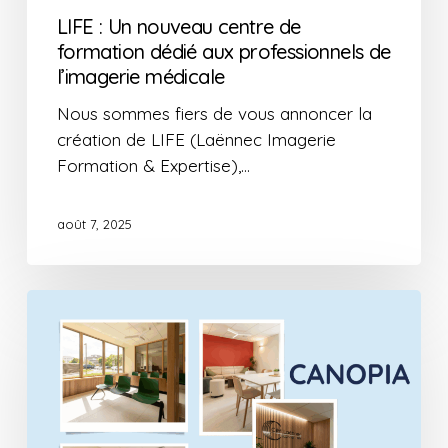
dédié
LIFE : Un nouveau centre de
aux
formation dédié aux professionnels de
professionnels
l’imagerie médicale
de
l’imagerie
Nous sommes fiers de vous annoncer la
médicale
création de LIFE (Laënnec Imagerie
Formation & Expertise),…
août 7, 2025
Canopia
:
un
nouveau
pôle
santé