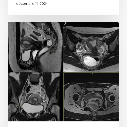
décembre 11, 2024
Nouvelle
IRM
3
Tesla
LUMINA
au
Centre
Hospitalier
Saint
Grégoire