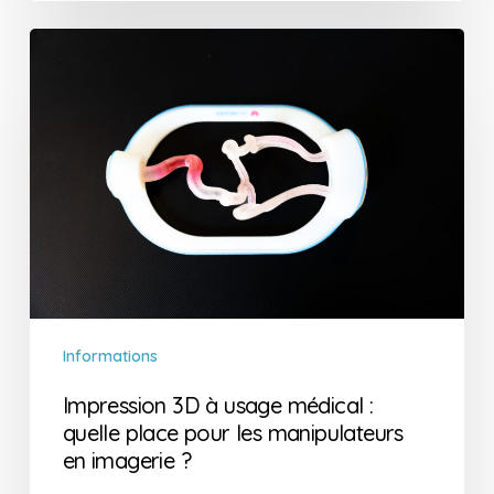
Impression
3D
à
usage
médical
:
quelle
place
pour
les
manipulateurs
en
Informations
imagerie
Impression 3D à usage médical :
?
quelle place pour les manipulateurs
en imagerie ?